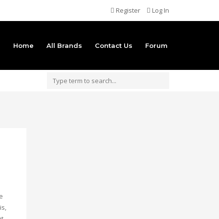
Register
Log In
Home
All Brands
Contact Us
Forum
e
is,
t,