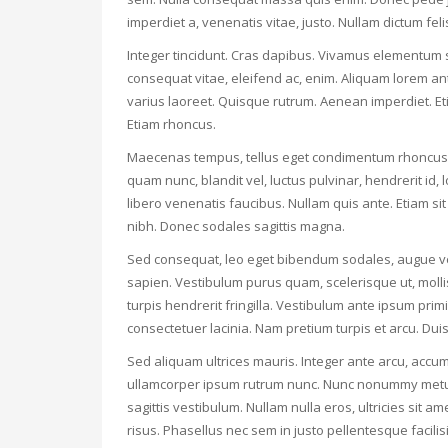
imperdiet a, venenatis vitae, justo. Nullam dictum fel
Integer tincidunt. Cras dapibus. Vivamus elementum se
consequat vitae, eleifend ac, enim. Aliquam lorem ante
varius laoreet. Quisque rutrum. Aenean imperdiet. Etia
Etiam rhoncus.
Maecenas tempus, tellus eget condimentum rhoncus,
quam nunc, blandit vel, luctus pulvinar, hendrerit id
libero venenatis faucibus. Nullam quis ante. Etiam sit 
nibh. Donec sodales sagittis magna.
Sed consequat, leo eget bibendum sodales, augue vel
sapien. Vestibulum purus quam, scelerisque ut, molli
turpis hendrerit fringilla. Vestibulum ante ipsum primi
consectetuer lacinia. Nam pretium turpis et arcu. Duis 
Sed aliquam ultrices mauris. Integer ante arcu, accu
ullamcorper ipsum rutrum nunc. Nunc nonummy metus. 
sagittis vestibulum. Nullam nulla eros, ultricies sit 
risus. Phasellus nec sem in justo pellentesque facili