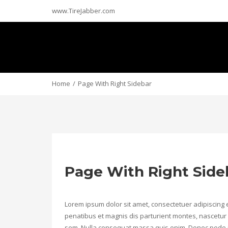
www.TireJabber.com
Home
Page With Right Sidebar
Page With Right Side
Lorem ipsum dolor sit amet, consectetuer adipiscing
penatibus et magnis dis parturient montes, nascetur r
sem. Nulla consequat massa quis enim. Donec pede justo