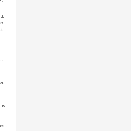
eu,
us
i.
et
 eu
lus
t
empus