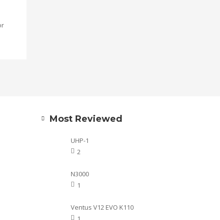
n
or
Most Reviewed
UHP-1
2
N3000
1
Ventus V12 EVO K110
1