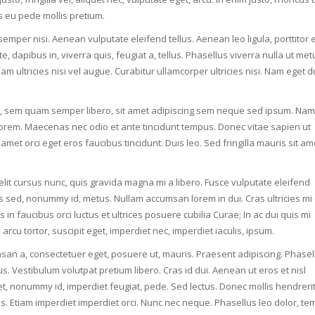
is eu pede mollis pretium.
mper nisi. Aenean vulputate eleifend tellus. Aenean leo ligula, porttitor 
, dapibus in, viverra quis, feugiat a, tellus. Phasellus viverra nulla ut met
m ultricies nisi vel augue. Curabitur ullamcorper ultricies nisi. Nam eget du
 sem quam semper libero, sit amet adipiscing sem neque sed ipsum. Nam
, lorem. Maecenas nec odio et ante tincidunt tempus. Donec vitae sapien ut
amet orci eget eros faucibus tincidunt. Duis leo. Sed fringilla mauris sit am
it cursus nunc, quis gravida magna mi a libero. Fusce vulputate eleifend
s sed, nonummy id, metus. Nullam accumsan lorem in dui. Cras ultricies mi
s in faucibus orci luctus et ultrices posuere cubilia Curae; In ac dui quis mi
arcu tortor, suscipit eget, imperdiet nec, imperdiet iaculis, ipsum.
msan a, consectetuer eget, posuere ut, mauris. Praesent adipiscing. Phasel
Vestibulum volutpat pretium libero. Cras id dui. Aenean ut eros et nisl
amet, nonummy id, imperdiet feugiat, pede. Sed lectus. Donec mollis hendreri
sis. Etiam imperdiet imperdiet orci. Nunc nec neque. Phasellus leo dolor, t