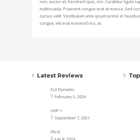
non, auctor et, hendrerit quis, nisi. Curabitur ligula
malesuada. Praesent congue erat at massa. Sed curs
cursus velit. Vestibulum ante ipsum primis in faucibus 
congue, elit erat euismod orci, ac
Latest Reviews
Top
Eco Dynamic
February 5, 2024
UHP-1
September 7, 2021
Phi R
July 8, 2019