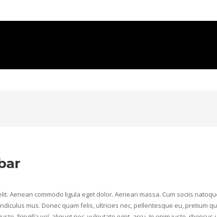
bar
 elit. Aenean commodo ligula eget dolor. Aenean massa. Cum sociis natoqu
idiculus mus. Donec quam felis, ultricies nec, pellentesque eu, pretium qu
, fringilla vel, aliquet nec, vulputate eget, arcu. In enim justo, rhoncus u