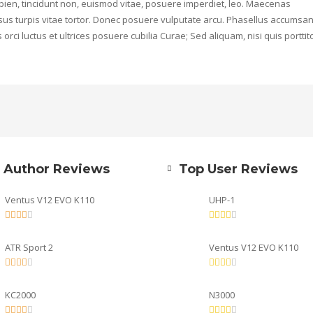
 sapien, tincidunt non, euismod vitae, posuere imperdiet, leo. Maecenas
us turpis vitae tortor. Donec posuere vulputate arcu. Phasellus accumsa
orci luctus et ultrices posuere cubilia Curae; Sed aliquam, nisi quis porttit
 Author Reviews
Top User Reviews
Ventus V12 EVO K110
UHP-1
ATR Sport 2
Ventus V12 EVO K110
KC2000
N3000